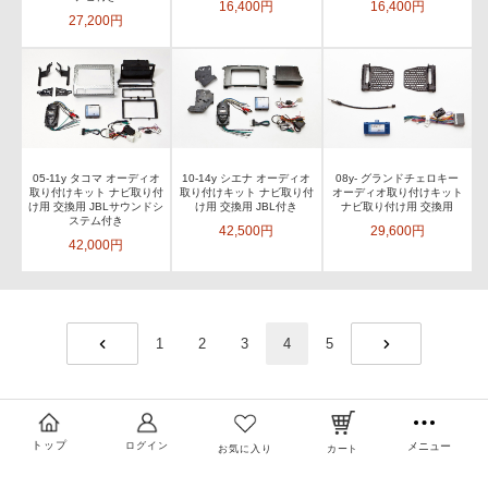
16,400円
16,400円
27,200円
05-11y タコマ オーディオ
10-14y シエナ オーディオ
08y- グランドチェロキー
取り付けキット ナビ取り付
取り付けキット ナビ取り付
オーディオ取り付けキット
け用 交換用 JBLサウンドシ
け用 交換用 JBL付き
ナビ取り付け用 交換用
ステム付き
42,500円
29,600円
42,000円
1
2
3
4
5
PREV
NEXT
トップ
ログイン
メニュー
お気に入り
カート