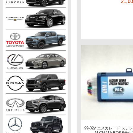
21,6
99-02y エスカレード ス
M-GM21A BOSE