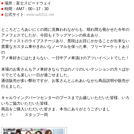
場所：富士スピードウェイ
■
時間：AM7：00～17：30
■
公式サイト:
■
www.saf2011.net
ところどころあいにくの雨に見舞われながらも、晴れ間も覗かせた今年の
アメフェスでしたが、今回もドラッグマシンの疾走あり、
アーティストのライブステージあり、普段はお目にかかることが出来ない
貴重なカスタム車やきれいなノーマルを保った車、フリーマーケットあり
の
アメ車好きにはたまらない、一日中アメ車漬けのアツいイベントでした！
来場のお客さんもアメ車好きならではのノリのいいテンションの方々ばか
りでとても楽しい一日が過ごせました。
通信販売が多い弊社ですが、お客さんとふれあいながら商品説明や販売が
行えました。
キャルウイングパーツセンターのブースまでお越しいただいた皆様、いろ
いろご協力いただいた皆様、
商品をご購入いただいた皆さま、本当にありがとうございまし
た！！ スタッフ一同