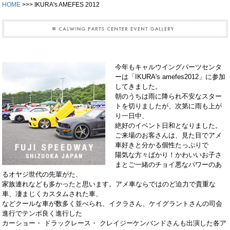
HOME
>>> IKURA's AMEFES 2012
今年もキャルウイングパーツセンタ
ーは「IKURA's amefes2012」に参加
してきました。
朝のうちは雨に降られ不安なスター
トを切りましたが、次第に雨も上が
り一日中、
絶好のイベント日和となりました。
ご来場のお客さんは、見た目でアメ
車好きと分かる個性たっぷりで
陽気な方々ばかり！かわいいお子さ
まとご一緒のチョイ悪なパワーのあ
るオヤジ世代の先輩がた、
家族連れなども多かったと思います。アメ車ならではのど迫力で貴重な
車、凄まじくカスタムされた車、
などクールな車が数多く並べられ、イクラさん、ケイグラントさんの司会
進行でテンポ良く進行した
カーショー・ ドラックレース・ クレイジーケンバンドさんも出演した各ア