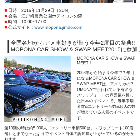
■
日時：2015年11月29日（SUN）
■
会場：江戸崎農業公園ポティロンの森
■
時間：10:00~17:00
■
公式サイト：
www.mopona.jimdo.com
全国各地からアメ車好きが集う今年2度目の祭典!!
MOPONA CAR SHOW & SWAP MEET2015に参
MOPONA CAR SHOW & SWAP
MEET!!
2008年から始まり今年で７年目
になるMOPONA CAR SHOW &
SWAP MEETは、アメリカのP
OMONAで行われている有名な
スワップミートの雰囲気を模し
た日本のイベントで、毎年来場
者数&エントリー台数&お店の数
が増えている人気のイベントで
す。
第10回の時は約5,000人（エントリー車輌500台、スワップミート100店
舗）とまでなったようでイベント自体の認知度が上がっているのが分か
ります。