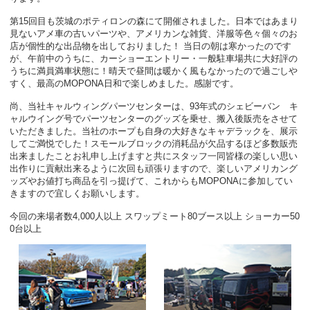
第15回目も茨城のポティロンの森にて開催されました。日本ではあまり
見ないアメ車の古いパーツや、アメリカンな雑貨、洋服等色々個々のお
店が個性的な出品物を出しておりました！ 当日の朝は寒かったのです
が、午前中のうちに、カーショーエントリー・一般駐車場共に大好評の
うちに満員満車状態に！晴天で昼間は暖かく風もなかったので過ごしや
すく、最高のMOPONA日和で楽しめました。感謝です。
尚、当社キャルウィングパーツセンターは、93年式のシェビーバン キ
ャルウイング号でパーツセンターのグッズを乗せ、搬入後販売をさせて
いただきました。当社のホープも自身の大好きなキャデラックを、展示
してご満悦でした！スモールブロックの消耗品が欠品するほど多数販売
出来ましたことお礼申し上げますと共にスタッフ一同皆様の楽しい思い
出作りに貢献出来るように次回も頑張りますので、楽しいアメリカング
ッズやお値打ち商品を引っ提げて、これからもMOPONAに参加してい
きますので宜しくお願いします。
今回の来場者数4,000人以上 スワップミート80ブース以上 ショーカー50
0台以上