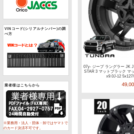
VINコード(シリアルナンバー)の調
べ方
07y- ジープ ラングラー JK J
STAR 3 マットブラック 
x9.0J-12 5x12
49,0
業者様はこちらから
※業務用・法人・団体・卸ではヤマトで
のカード決済不可です。