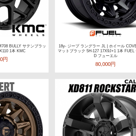
M708 BULLY サテンブラッ
18y- ジープ ラングラー JL | ホイール COVE
5X110 1本 KMC
マットブラック 5H-127 17X9J+1 1本 FUEL 
D フューエル
00円
80,000円