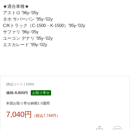
★適合車種★
アストロ '96y-'05y
タホ サバーバン '95y-'02y
C/Kトラック（C-1500・K-1500）'95y-'02y
サファリ '96y-'05y
ユーコン デナリ '95y-'02y
エスカレード '99y-'02y
[商品コード ] 10002
価格 8,800円
お取り寄せ
本国お取り寄せ納期1-3週間
7,040円
（税込7,744円）