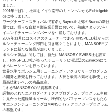
ました。
2001年半ばに、社屋をドイツ南部のミュンヘンからFichtelgebir
geに移しました。
ワーグナーフェスティバルで有名なBayreuth近郊のBrandの新社
屋では、様々な自動車製造業分野において、熟練スタッフがハ
イエンドチューニングパーツを生産しております。
2007年11月にはスイスのチューナーであるRINSPEED社からポ
ルシェチューニング部門を引き継ぐことにより、MANSORYブ
ランドに新たな製品が加わりました。
ポルシェ製品に関しては、新たにMANSORY SWISS社を設立
し、RINSPEED社があったチューリッヒ湖近辺のZumikonにて
オペレーションを行っています。
世界水準でポルシェ用チューニング・アクセサリープログラム
の開発と販売を行っております。人技と最高の素材を駆使した
最高技術レベルの商品生産。
これがMANSORYの品質基準です。
調和のとれたエアロダイナミクスプログラム、プログラム車種
に見合った超軽量ホイール、圧倒的なパフォーマンスをもたら
すエンジンチューニングはMANSORYテクロノジープログラム
の基盤です。