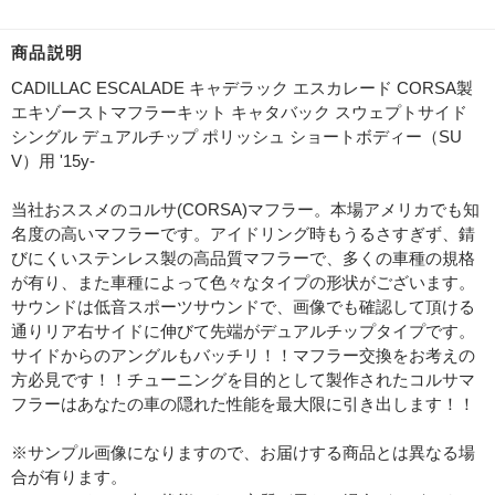
商品説明
CADILLAC ESCALADE キャデラック エスカレード CORSA製
エキゾーストマフラーキット キャタバック スウェプトサイド
シングル デュアルチップ ポリッシュ ショートボディー（SU
V）用 '15y-
当社おススメのコルサ(CORSA)マフラー。本場アメリカでも知
名度の高いマフラーです。アイドリング時もうるさすぎず、錆
びにくいステンレス製の高品質マフラーで、多くの車種の規格
が有り、また車種によって色々なタイプの形状がございます。
サウンドは低音スポーツサウンドで、画像でも確認して頂ける
通りリア右サイドに伸びて先端がデュアルチップタイプです。
サイドからのアングルもバッチリ！！マフラー交換をお考えの
方必見です！！チューニングを目的として製作されたコルサマ
フラーはあなたの車の隠れた性能を最大限に引き出します！！
※サンプル画像になりますので、お届けする商品とは異なる場
合が有ります。