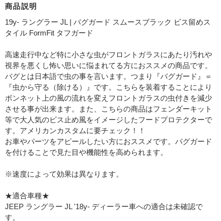
商品説明
19y- ラングラー JL | バグガード スムースブラック ビス留めス
タイル FormFit タフガード
高速走行中など特に小さな虫がフロントガラスにあたり汚れや
視界を悪くし怖い思いに悩まれてる方におススメの商品です。
バグとは日本語で虫の事を言います。つまり『バグガード』＝
『虫から守る（除ける）』です。こちらを装着することにより
ボンネット上の風の流れを変えフロントガラスの虫付きを減少
させる事が出来ます。また、こちらの商品はフェンダーキット
等で大人気のビス止め風をイメージしたフードプロテクターで
す。アメリカンカスタムに要チェック！！
お車やパーツをアピールしたい方におススメです。バグガード
を付けることで見た目や機能性を高められます。
※速度によって効果は異なります。
★適合車種★
JEEP ラングラー JL '18y- ディーラー車への適合は未確認で
す。