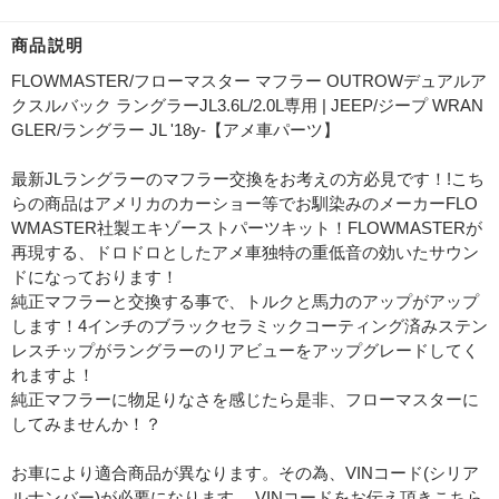
商品説明
FLOWMASTER/フローマスター マフラー OUTROWデュアルア
クスルバック ラングラーJL3.6L/2.0L専用 | JEEP/ジープ WRAN
GLER/ラングラー JL '18y-【アメ車パーツ】
最新JLラングラーのマフラー交換をお考えの方必見です！!こち
らの商品はアメリカのカーショー等でお馴染みのメーカーFLO
WMASTER社製エキゾーストパーツキット！FLOWMASTERが
再現する、ドロドロとしたアメ車独特の重低音の効いたサウン
ドになっております！
純正マフラーと交換する事で、トルクと馬力のアップがアップ
します！4インチのブラックセラミックコーティング済みステン
レスチップがラングラーのリアビューをアップグレードしてく
れますよ！
純正マフラーに物足りなさを感じたら是非、フローマスターに
してみませんか！？
お車により適合商品が異なります。その為、VINコード(シリア
ルナンバー)が必要になります。 VINコードをお伝え頂きこちら