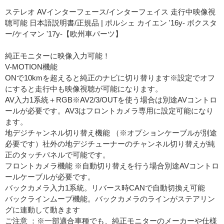
ステレオ AVインターフェース/インターフェイス 走行中映像視
聴可能 日本語説明書/正規品 | ポルシェ カイエン '16y- ボクスタ
ー/ケイマン '17y-【欧州車パーツ】
純正モニターに映像入力可能！
V-MOTION機能
ONで10kmを超えると純正のナビに切り替ります※設定でオフ
にすると走行中も映像視聴が可能になります。
AV入力1系統＋RGB※AV2/3/OUTを使う場合は別途AVコントロ
ールが必要です。AV3はフロントカメラ専用に設定可能になり
ます。
地デジチャンネル切り替え機能 （※オプションケーブルが別途
必要です）社外の地デジチューナーのチャンネル切り替えが純
正のタッチパネルで可能です。
フロントカメラ機能 ※自動切り替えを行う場合別途AVコントロ
ールケーブルが必要です。
バックカメラ入力1系統。リバース時CANで自動切換え可能
バックラインムーブ機能。バックカメラのラインがステアリン
グに連動して動きます
ご注意 ：※一部適合車種でも、純正モニターのメーカーや仕様