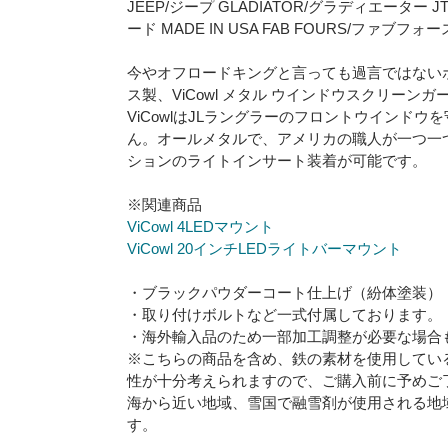
JEEP/ジープ GLADIATOR/グラディエーター JT
ード MADE IN USA FAB FOURS/ファブフ
今やオフロードキングと言っても過言ではない
ス製、ViCowl メタル ウインドウスクリーン
ViCowlはJLラングラーのフロントウインド
ん。オールメタルで、アメリカの職人が一つ一
ションのライトインサート装着が可能です。
※関連商品
ViCowl 4LEDマウント
ViCowl 20インチLEDライトバーマウント
・ブラックパウダーコート仕上げ（紛体塗装）
・取り付けボルトなど一式付属しております。
・海外輸入品のため一部加工調整が必要な場合
※こちらの商品を含め、鉄の素材を使用してい
性が十分考えられますので、ご購入前に予めご
海から近い地域、雪国で融雪剤が使用される地
す。