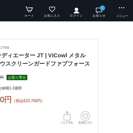
!
カート
お気に入り
ログイン
お知らせ
メニュー
768jt
ラディエーター JT | ViCowl メタル
ウスクリーンガードファブフォース
0円
お取り寄せ
納期1-3週間
00円
（税込623,700円）