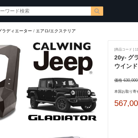
グラディエーター
/
エアロ/エクステリア
[商品コード ] 112
20y- グ
ウインド
価格 630,00
本国お取り寄せ
567,0