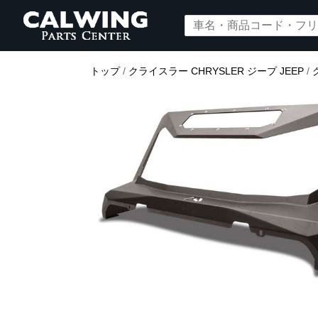
トップ
/
クライスラー CHRYSLER ジープ JEEP
/