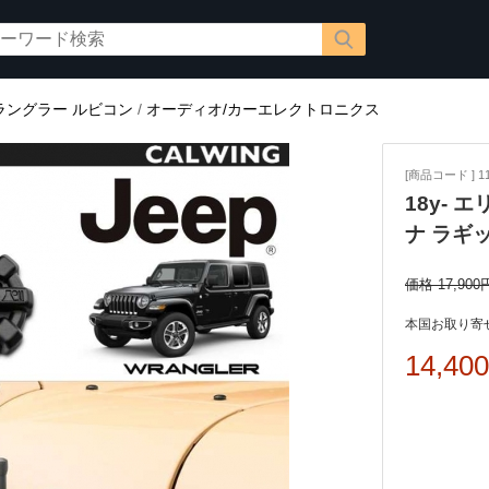
ラングラー ルビコン
/
オーディオ/カーエレクトロニクス
[商品コード ] 11
18y-
ナ ラギッ
価格 17,900
本国お取り寄せ
14,40