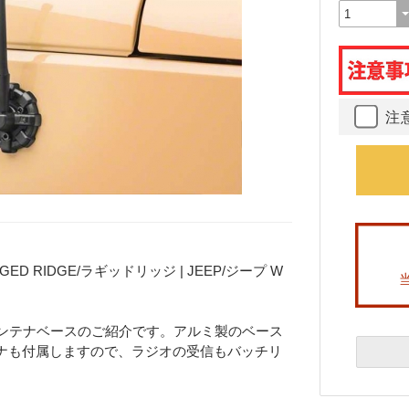
注
 RIDGE/ラギッドリッジ | JEEP/ジープ W
】
L専用アンテナベースのご紹介です。アルミ製のベース
ナも付属しますので、ラジオの受信もバッチリ
。