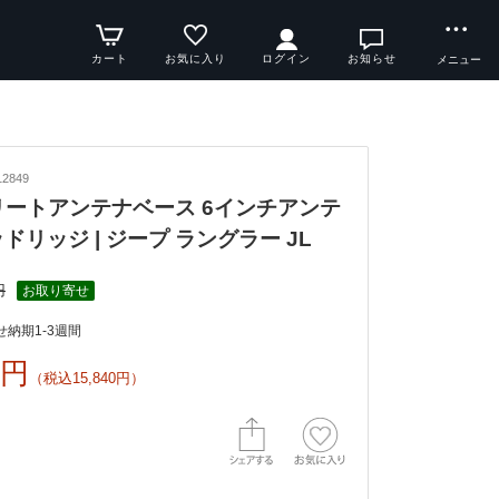
カート
お気に入り
ログイン
お知らせ
メニュー
2849
 エリートアンテナベース 6インチアンテ
ドリッジ | ジープ ラングラー JL
円
お取り寄せ
納期1-3週間
0円
（税込15,840円）