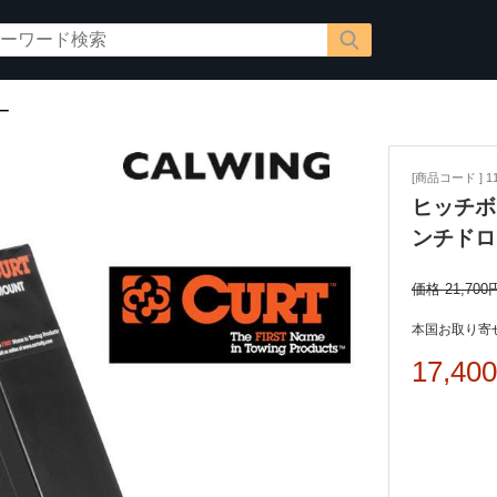
ー
[商品コード ] 11
ヒッチボ
ンチドロ
価格 21,700
本国お取り寄せ
17,40