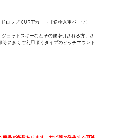
ドロップ CURT/カート【逆輸入車パーツ】
。ジェットスキーなどその他牽引される方、さ
輌等に多くご利用頂くタイプのヒッチマウント
Eメー
。
プライバ
る商品が多数あります。サビ等が発生する可能