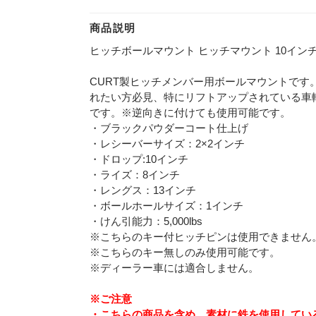
商品説明
ヒッチボールマウント ヒッチマウント 10インチ
CURT製ヒッチメンバー用ボールマウントです
れたい方必見、特にリフトアップされている車
です。※逆向きに付けても使用可能です。
・ブラックパウダーコート仕上げ
・レシーバーサイズ：2×2インチ
・ドロップ:10インチ
・ライズ：8インチ
・レングス：13インチ
・ボールホールサイズ：1インチ
・けん引能力：5,000lbs
※こちらのキー付ヒッチピンは使用できません
※こちらのキー無しのみ使用可能です。
※ディーラー車には適合しません。
※ご注意
・こちらの商品を含め、素材に鉄を使用してい