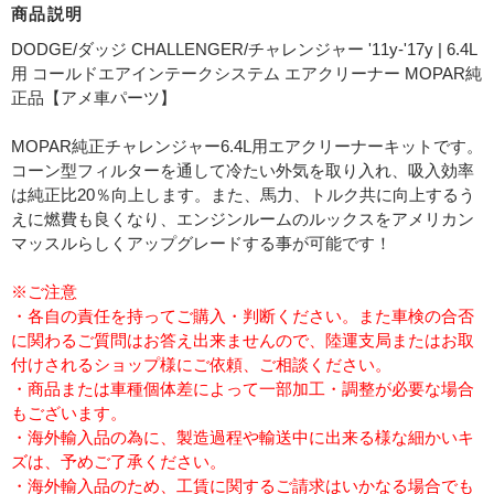
商品説明
DODGE/ダッジ CHALLENGER/チャレンジャー '11y-'17y | 6.4L
用 コールドエアインテークシステム エアクリーナー MOPAR純
正品【アメ車パーツ】
MOPAR純正チャレンジャー6.4L用エアクリーナーキットです。
コーン型フィルターを通して冷たい外気を取り入れ、吸入効率
は純正比20％向上します。また、馬力、トルク共に向上するう
えに燃費も良くなり、エンジンルームのルックスをアメリカン
マッスルらしくアップグレードする事が可能です！
※ご注意
・各自の責任を持ってご購入・判断ください。また車検の合否
に関わるご質問はお答え出来ませんので、陸運支局またはお取
付けされるショップ様にご依頼、ご相談ください。
・商品または車種個体差によって一部加工・調整が必要な場合
もございます。
・海外輸入品の為に、製造過程や輸送中に出来る様な細かいキ
ズは、予めご了承ください。
・海外輸入品のため、工賃に関するご請求はいかなる場合でも