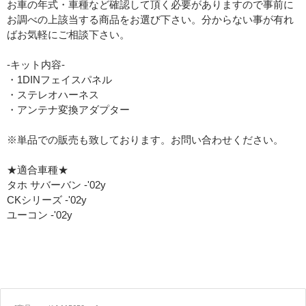
お車の年式・車種など確認して頂く必要がありますので事前に
お調べの上該当する商品をお選び下さい。分からない事が有れ
ばお気軽にご相談下さい。
-キット内容-
・1DINフェイスパネル
・ステレオハーネス
・アンテナ変換アダプター
※単品での販売も致しております。お問い合わせください。
★適合車種★
タホ サバーバン -'02y
CKシリーズ -'02y
ユーコン -'02y