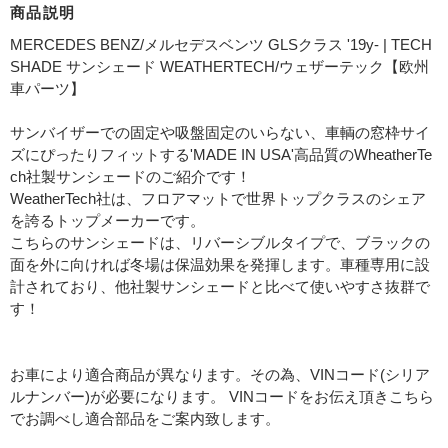
商品説明
MERCEDES BENZ/メルセデスベンツ GLSクラス '19y- | TECH
SHADE サンシェード WEATHERTECH/ウェザーテック【欧州
車パーツ】
サンバイザーでの固定や吸盤固定のいらない、車輌の窓枠サイ
ズにぴったりフィットする'MADE IN USA'高品質のWheatherTe
ch社製サンシェードのご紹介です！
WeatherTech社は、フロアマットで世界トップクラスのシェア
を誇るトップメーカーです。
こちらのサンシェードは、リバーシブルタイプで、ブラックの
面を外に向ければ冬場は保温効果を発揮します。車種専用に設
計されており、他社製サンシェードと比べて使いやすさ抜群で
す！
お車により適合商品が異なります。その為、VINコード(シリア
ルナンバー)が必要になります。 VINコードをお伝え頂きこちら
でお調べし適合部品をご案内致します。