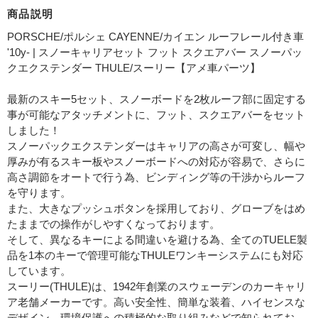
商品説明
PORSCHE/ポルシェ CAYENNE/カイエン ルーフレール付き車
'10y- | スノーキャリアセット フット スクエアバー スノーパッ
クエクステンダー THULE/スーリー【アメ車パーツ】
最新のスキー5セット、スノーボードを2枚ルーフ部に固定する
事が可能なアタッチメントに、フット、スクエアバーをセット
しました！
スノーパックエクステンダーはキャリアの高さが可変し、幅や
厚みが有るスキー板やスノーボードへの対応が容易で、さらに
高さ調節をオートで行う為、ビンディング等の干渉からルーフ
を守ります。
また、大きなプッシュボタンを採用しており、グローブをはめ
たままでの操作がしやすくなっております。
そして、異なるキーによる間違いを避ける為、全てのTUELE製
品を1本のキーで管理可能なTHULEワンキーシステムにも対応
しています。
スーリー(THULE)は、1942年創業のスウェーデンのカーキャリ
ア老舗メーカーです。高い安全性、簡単な装着、ハイセンスな
デザイン、環境保護への積極的な取り組みなどで知られてお