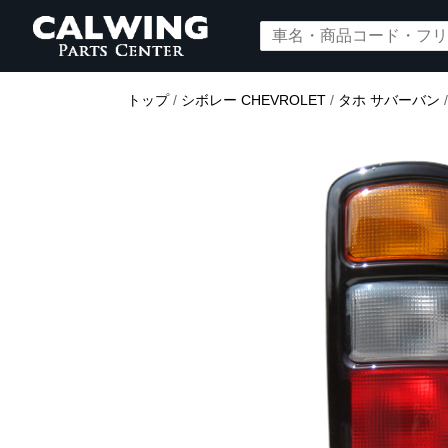
トップ
/
シボレー CHEVROLET
/
タホ サバーバン