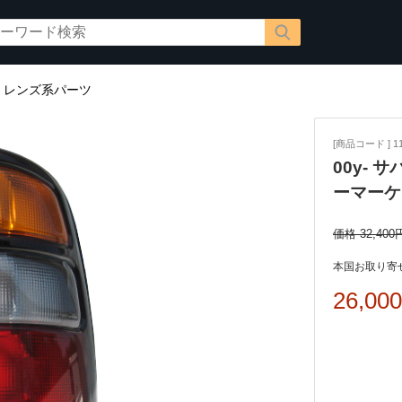
/
レンズ系パーツ
[商品コード ] 11
00y- 
ーマーケ
価格 32,400
本国お取り寄せ
26,00