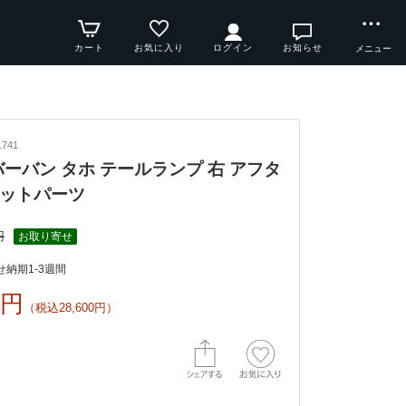
カート
お気に入り
ログイン
お知らせ
メニュー
741
サバーバン タホ テールランプ 右 アフタ
ットパーツ
円
お取り寄せ
納期1-3週間
0円
（税込28,600円）