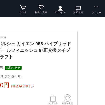
カート
お気に入り
ログイン
お知らせ
メニュー
7431
y ポルシェ カイエン 958 ハイブリッド
ンテールフィニッシュ 純正交換タイプ
ラフト
0円
お取り寄せ
カ月（代引き不可）
00円
（税込148,500円）