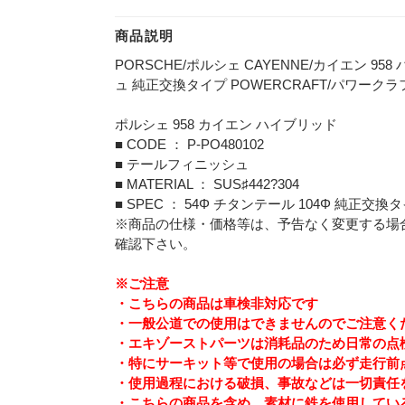
商品説明
PORSCHE/ポルシェ CAYENNE/カイエン 958 
ュ 純正交換タイプ POWERCRAFT/パワー
ポルシェ 958 カイエン ハイブリッド
■ CODE ： P-PO480102
■ テールフィニッシュ
■ MATERIAL ： SUS♯442?304
■ SPEC ： 54Φ チタンテール 104Φ 純正交換
※商品の仕様・価格等は、予告なく変更する場
確認下さい。
※ご注意
・こちらの商品は車検非対応です
・一般公道での使用はできませんのでご注意く
・エキゾーストパーツは消耗品のため日常の点
・特にサーキット等で使用の場合は必ず走行前
・使用過程における破損、事故などは一切責任
・こちらの商品を含め、素材に鉄を使用してい