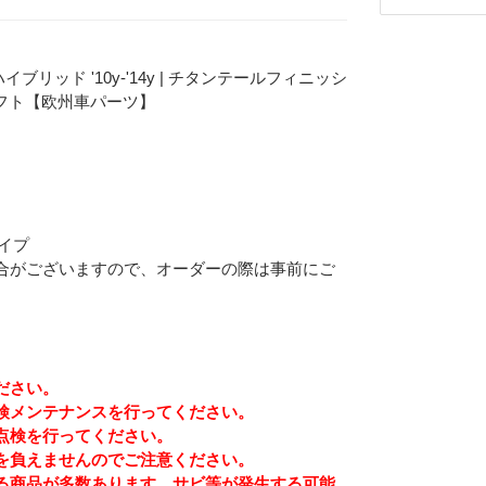
ハイブリッド '10y-'14y | チタンテールフィニッシ
クラフト【欧州車パーツ】
タイプ
合がございますので、オーダーの際は事前にご
ださい。
Eメー
検メンテナンスを行ってください。
プライバ
点検を行ってください。
を負えませんのでご注意ください。
る商品が多数あります。サビ等が発生する可能