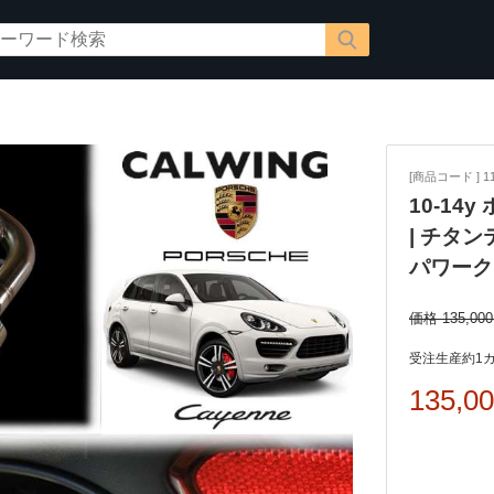
[商品コード ] 11
10-14
| チタ
パワーク
価格 135,00
受注生産約1
135,0