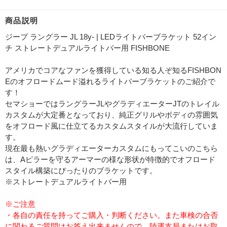
商品説明
ジープ ラングラー JL 18y- | LEDライトバーブラケット 52イン
チ ストレートデュアルライトバー用 FISHBONE
アメリカでコアなファンを獲得している知る人ぞ知るFISHBON
Eのオフロードムード溢れるライトバーブラケットのご紹介で
す！
セマショーではラングラーJLやグラディエーターJTのトレイル
カスタムが大定番となっており、純正グリルやボディの雰囲気
をオフロード風に仕立てるカスタムスタイルが大流行していま
す。
現在最も熱いグラディエーターカスタムにもってこいのこちら
は、Aピラーを守るアーマーの様な形状が特徴的でオフロード
スタイル構築にぴったりのブラケットです。
※ストレートデュアルライトバー用
※ご注意
・各自の責任を持ってご購入・判断ください。また車検の合否
に関わるご質問はお答え出来ませんので、陸運支局またはお取