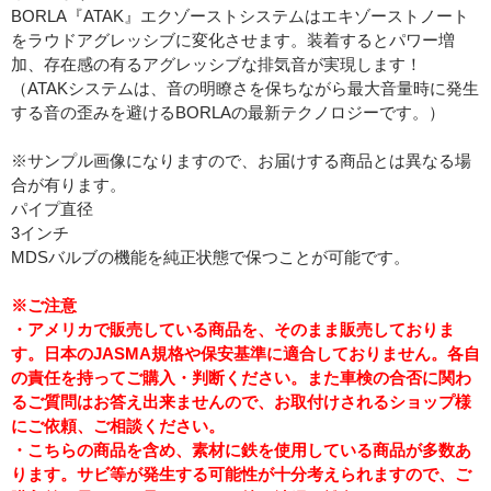
BORLA『ATAK』エクゾーストシステムはエキゾーストノート
をラウドアグレッシブに変化させます。装着するとパワー増
加、存在感の有るアグレッシブな排気音が実現します！
（ATAKシステムは、音の明瞭さを保ちながら最大音量時に発生
する音の歪みを避けるBORLAの最新テクノロジーです。）
※サンプル画像になりますので、お届けする商品とは異なる場
合が有ります。
パイプ直径
3インチ
MDSバルブの機能を純正状態で保つことが可能です。
※ご注意
・アメリカで販売している商品を、そのまま販売しておりま
す。日本のJASMA規格や保安基準に適合しておりません。各自
の責任を持ってご購入・判断ください。また車検の合否に関わ
るご質問はお答え出来ませんので、お取付けされるショップ様
にご依頼、ご相談ください。
・こちらの商品を含め、素材に鉄を使用している商品が多数あ
ります。サビ等が発生する可能性が十分考えられますので、ご