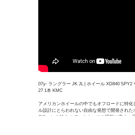
07y- ラングラー JK JL | ホイール XD840 SP
27 1本 KMC
アメリカンホイールの中でもオフロードに特化
ル設計にとらわれない自由な発想で開発された
Cファンを唸らせています。その理想は高く、
れています。
KMCホイール 1本の価格です。