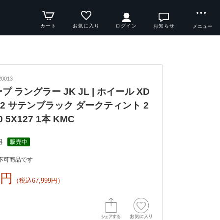
カート
お気に入り
ログイン
お知らせ
メニュー
0013
ープ ラングラー JK JL | ホイール XD
PY2 サテンブラック ダークティント 2
0 5X127 1本 KMC
円
販売中
不可商品です
8円
（税込67,999円）