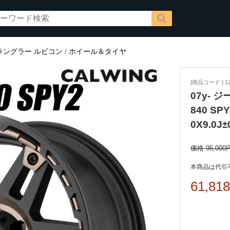
ラングラー ルビコン
/
ホイール＆タイヤ
[商品コード ] 12
07y- ジ
840 S
0X9.0J±
価格 95,000
本商品は代引
61,81