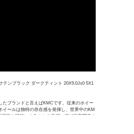
Y2 サテンブラック ダークティント 20X9.0J±0 5X1
したブランドと言えばKMCです。従来のホイー
ホイールは独特の存在感を発揮し、世界中のKM
不可能を可能にすることを目標に掲げ日夜開発さ