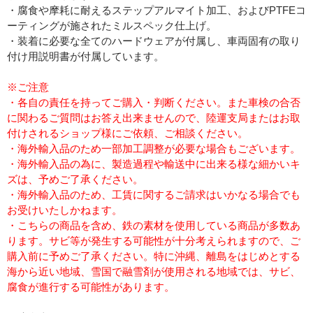
・腐食や摩耗に耐えるステップアルマイト加工、およびPTFEコ
ーティングが施されたミルスペック仕上げ。
・装着に必要な全てのハードウェアが付属し、車両固有の取り
付け用説明書が付属しています。
※ご注意
・各自の責任を持ってご購入・判断ください。また車検の合否
に関わるご質問はお答え出来ませんので、陸運支局またはお取
付けされるショップ様にご依頼、ご相談ください。
・海外輸入品のため一部加工調整が必要な場合もございます。
・海外輸入品の為に、製造過程や輸送中に出来る様な細かいキ
ズは、予めご了承ください。
・海外輸入品のため、工賃に関するご請求はいかなる場合でも
お受けいたしかねます。
・こちらの商品を含め、鉄の素材を使用している商品が多数あ
ります。サビ等が発生する可能性が十分考えられますので、ご
購入前に予めご了承ください。特に沖縄、離島をはじめとする
海から近い地域、雪国で融雪剤が使用される地域では、サビ、
腐食が進行する可能性があります。