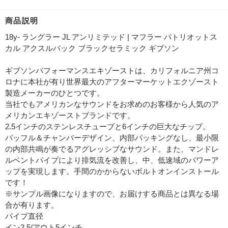
商品説明
18y- ラングラー JL アンリミテッド | マフラー パトリオットス
カル アクスルバック ブラックセラミック ギブソン
ギブソンパフォーマンスエキゾーストは、カリフォルニア州コ
ロナに本社が有り世界最大のアフターマーケットエクゾースト
製造メーカーのひとつです。
当社でもアメリカンなサウンドをお求めのお客様から人気のア
メリカンエキゾーストブランドです。
2.5インチのステンレスチューブと6インチの巨大なチップ。
バッフル＆チャンバーデザイン、内部パッキングなし、最小限
の内部共鳴が奏でるアグレッシブなサウンド。また、マンドレ
ルベントパイプにより排気流を改善し、中、低速域のパワーア
ップを実現します。手間のかからないボルトオンインストール
です！
※サンプル画像になりますので、お届けする商品とは異なる場
合が有ります。
パイプ直径
イン2.5/アウト5インチ