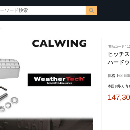
ー
[商品コード ] 12
ヒッチス
ハードウ
価格 163,63
本国お取り寄せ
147,3