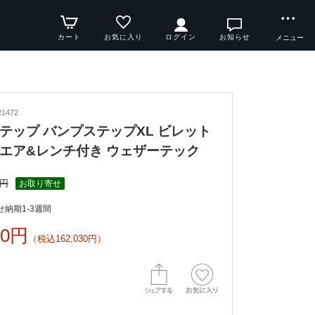
カート
お気に入り
ログイン
お知らせ
メニュー
1472
テップ バンプステップXL ビレット
エア&レンチ付き ウェザーテック
6円
お取り寄せ
納期1-3週間
00円
（税込162,030円）