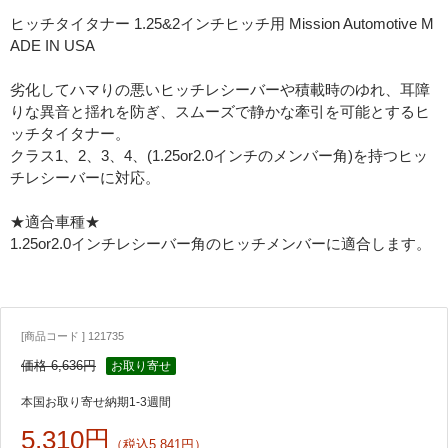
ヒッチタイタナー 1.25&2インチヒッチ用 Mission Automotive M
ADE IN USA
劣化してハマりの悪いヒッチレシーバーや積載時のゆれ、耳障
りな異音と揺れを防ぎ、スムーズで静かな牽引を可能とするヒ
ッチタイタナー。
クラス1、2、3、4、(1.25or2.0インチのメンバー角)を持つヒッ
チレシーバーに対応。
★適合車種★
1.25or2.0インチレシーバー角のヒッチメンバーに適合します。
[商品コード ] 121735
価格 6,636円
お取り寄せ
本国お取り寄せ納期1-3週間
5,310円
（税込5,841円）