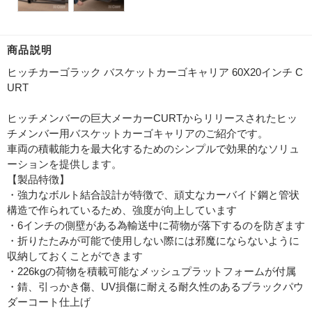
商品説明
ヒッチカーゴラック バスケットカーゴキャリア 60X20インチ C
URT
ヒッチメンバーの巨大メーカーCURTからリリースされたヒッ
チメンバー用バスケットカーゴキャリアのご紹介です。
車両の積載能力を最大化するためのシンプルで効果的なソリュ
ーションを提供します。
【製品特徴】
・強力なボルト結合設計が特徴で、頑丈なカーバイド鋼と管状
構造で作られているため、強度が向上しています
・6インチの側壁がある為輸送中に荷物が落下するのを防ぎます
・折りたたみが可能で使用しない際には邪魔にならないように
収納しておくことができます
・226kgの荷物を積載可能なメッシュプラットフォームが付属
・錆、引っかき傷、UV損傷に耐える耐久性のあるブラックパウ
ダーコート仕上げ