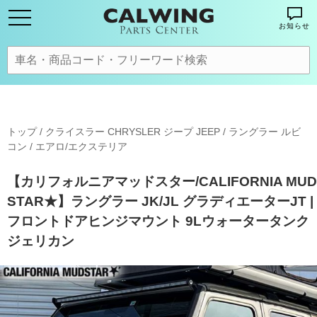
お知らせ
トップ
/
クライスラー CHRYSLER ジープ JEEP
/
ラングラー ルビ
コン
/
エアロ/エクステリア
【カリフォルニアマッドスター/CALIFORNIA MUD
STAR★】ラングラー JK/JL グラディエーターJT |
フロントドアヒンジマウント 9Lウォータータンク
ジェリカン