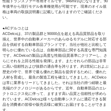
性能トランスファー専用オイルです。946ml/1Qになります。90
年後半から現行モデル各車種使用が可能です。現車のオイル規
格は車両の取扱説明書に記載してありますのでご確認くださ
い。
●ACデルコとは
ACDelcoは、37の製品群と90000点を超える高品質部品を取り
揃え、世界中の自動車メーカーのあらゆるモデルに対応する部
品を供給する自動車部品ブランドです。当社が他社と比較して
明らかに優れている点は、自動車部品に関する高度な専門知識
です。ACDelcoの製品は高度な性能/品質基準にクリアーし、さ
らにそれを上回る性能を発揮します。またそれらの部品は非常
に高い信頼性および抜群の適合率を誇ります。約1世紀におよぶ
歴史の中で、世界で最も優れた製品を提供するために、優れた
人材を育成し、最良の製造工程を確立してきました。ACDelco
は常に業界をリードしてきました。それは当社の持つ経験と最
先端のテクノロジーがあるからです。近年、自動車部品のエレ
クトロニクス化に伴って、ますます高い品質と信頼性が求めら
れています。ACDelcoは様々な自動車システムに適応できる製
品を消費者の皆様や販売店様に確実にお届けすることができま
す。