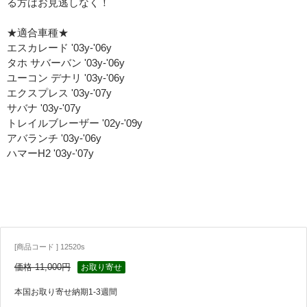
る方はお見逃しなく！
★適合車種★
エスカレード '03y-'06y
タホ サバーバン '03y-'06y
ユーコン デナリ '03y-'06y
エクスプレス '03y-'07y
サバナ '03y-'07y
トレイルブレーザー '02y-'09y
アバランチ '03y-'06y
ハマーH2 '03y-'07y
[商品コード ] 12520s
価格 11,000円
お取り寄せ
本国お取り寄せ納期1-3週間