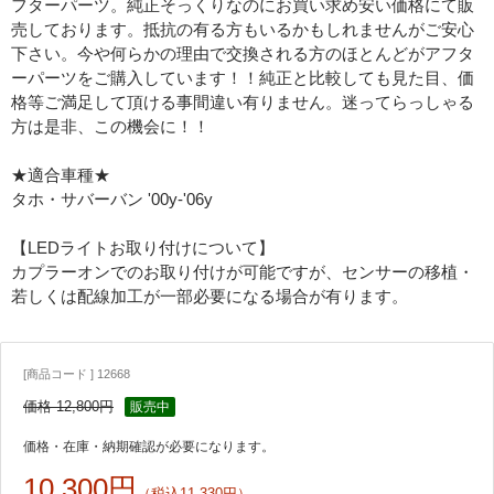
フターパーツ。純正そっくりなのにお買い求め安い価格にて販
売しております。抵抗の有る方もいるかもしれませんがご安心
下さい。今や何らかの理由で交換される方のほとんどがアフタ
ーパーツをご購入しています！！純正と比較しても見た目、価
格等ご満足して頂ける事間違い有りません。迷ってらっしゃる
方は是非、この機会に！！
★適合車種★
タホ・サバーバン '00y-'06y
【LEDライトお取り付けについて】
カプラーオンでのお取り付けが可能ですが、センサーの移植・
若しくは配線加工が一部必要になる場合が有ります。
[商品コード ] 12668
価格 12,800円
販売中
価格・在庫・納期確認が必要になります。
10,300円
（税込11,330円）