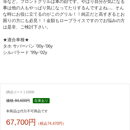
等など。フロントグリルは車の顔です。やはり自分が気になる
事は他の人もやっぱり気になってたりするんですよね...。そん
な時にお役に立てるのがこのグリル！！純正だと高すぎるとお
困りの方にも必見！！金額もロープライスですのでお悩みの方
は是非、ご検討下さい。
★適合車種★
タホ サバーバン '00y-'06y
シルバラード '99y-'02y
[商品コード ] 12935
価格 84,600円
在庫あり
本商品は代引不可商品です
67,700円
（税込74,470円）