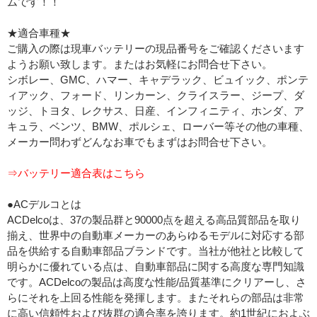
ムです！！
★適合車種★
ご購入の際は現車バッテリーの現品番号をご確認くださいます
ようお願い致します。またはお気軽にお問合せ下さい。
シボレー、GMC、ハマー、キャデラック、ビュイック、ポンテ
ィアック、フォード、リンカーン、クライスラー、ジープ、ダ
ッジ、トヨタ、レクサス、日産、インフィニティ、ホンダ、ア
キュラ、ベンツ、BMW、ポルシェ、ローバー等その他の車種、
メーカー問わずどんなお車でもまずはお問合せ下さい。
⇒バッテリー適合表はこちら
●ACデルコとは
ACDelcoは、37の製品群と90000点を超える高品質部品を取り
揃え、世界中の自動車メーカーのあらゆるモデルに対応する部
品を供給する自動車部品ブランドです。当社が他社と比較して
明らかに優れている点は、自動車部品に関する高度な専門知識
です。ACDelcoの製品は高度な性能/品質基準にクリアーし、さ
らにそれを上回る性能を発揮します。またそれらの部品は非常
に高い信頼性および抜群の適合率を誇ります。約1世紀におよぶ