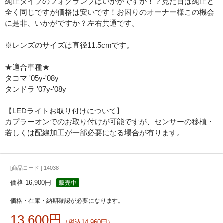
純正タイプのフォグランプはいかがですか！？見た目は純正と
全く同じですが価格は安いです！お困りのオーナー様この機会
に是非、いかがですか？左右共通です。
※レンズのサイズは直径11.5cmです。
★適合車種★
タコマ '05y-'08y
タンドラ '07y-'08y
【LEDライトお取り付けについて】
カプラーオンでのお取り付けが可能ですが、センサーの移植・
若しくは配線加工が一部必要になる場合が有ります。
[商品コード ] 14038
価格 16,900円
販売中
価格・在庫・納期確認が必要になります。
13,600円
（税込14,960円）