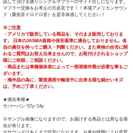
認して頂ける通りシングルマフラーのサイド出しになります。
マフラー交換をお考えの方必見です！！本場アメリカンサウン
ド（重低音ドロドロ音）を是非体感してください！
※ご注意
・アメリカで販売している商品を、そのまま販売しておりま
す。 日本のJASMA規格や保安基準に適合しておりません。各
自の責任を持ってご購入・判断ください。また車検の合否に関
わるご質問はお答え出来ませんので、お取付けされるショップ
様にご依頼、ご相談ください。
・商品または車種個体差によって一部溶接作業が必要な事もご
ざいます。
・海外品の為に、製造過程や輸送中に出来る様な細かいキズ
は、予めご了承ください。
★適合車種★
サバーバン '07y-'14y
※サンプル画像になりますので、お届けする商品とは異なる場
合が有ります。
※サウンドはあくまで目安になります。お車や状態により音質