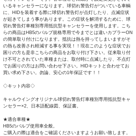
いるキャンセラーになります。球切れ警告灯がついている車輌
に、HIDを装着する際に球切れ警告灯が点灯したり、点滅症状
が起きてしまう事があります。この症状を解消するために、球
切れ警告灯車種別専用抵抗型キャンセラーを使用します。こち
らの商品はHB5のバルブ規格専用で今までとは違いカプラーON
の簡単取り付けになります。抵抗は熱を持ってしまいますがそ
の熱も改善され軽減する事を実現！！現在このような症状でお
困りの方も是非こちらの商品をお取り付け下さい。従来取り付
け不可とされていた車種または、取付時に点滅したり、不点灯
でお困りの方はお問い合わせ下さい。HIDキットと合わせてお
買い求め下さい。勿論、安心の1年保証です！！
◇キット内容◇
キャルウイングオリジナル球切れ警告灯車種別専用抵抗型キャ
ンセラー×2、日本語配線図、保証書。
★適合車種★
HB5のバルブ使用車全般。
ご購入の際は適合をご確認くださいますようお願い致します。