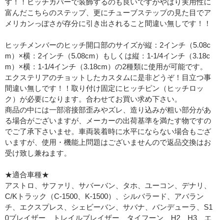
す！！ヒッチカバーで装飾するのも良いですがやはり実用性に
富んだこちらのステップ、更にチューブステップの見た目でア
メリカンっぽさが存分に引き出されること間違い無しです！！
ヒッチメンバーのヒッチ開口部のサイズが縦：2インチ（5.08c
m）×横：2インチ（5.08cm）もしくは縦：1-1/4インチ（3.18c
m）×横：1-1/4インチ（3.18cm）の2種類に使用が可能です。
エクステリアのチョットしたカスタムに是非どうぞ！目立つ事
間違い無しです！！取り付け固定にヒッチピン（ヒッチロッ
ク）が必要になります。合わせてお買い求め下さい。
商品の中には一部溶接部歪みやズレ、造り込みが粗い部分があ
る場合がございますが、メーカーの出荷基準を満たす物ですの
でご了承下さいませ。車両装着時に水平にならない場合もござ
いますが、使用・機能上問題はございませんので返品交換はお
受け致し兼ねます。
★適合車種★
アストロ、サファリ、サバーバン、タホ、ユーコン、デナリ、
C/Kトラック（C-1500、K-1500）、シルバラード、アバラン
チ、エクスプレス、シェビーバン、サバナ、バンデューラ、S1
0ブレイザー、トレイルブレイザー、タイフーン、H2、H3、エ