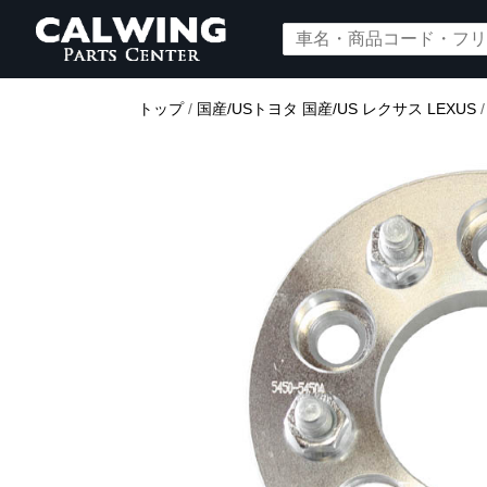
トップ
/
国産/USトヨタ 国産/US レクサス LEXUS