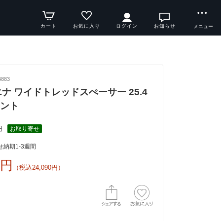
カート
お気に入り
ログイン
お知らせ
メニュー
883
シエナ ワイドトレッドスぺーサー 25.4
ロント
円
お取り寄せ
納期1-3週間
0円
（税込24,090円）