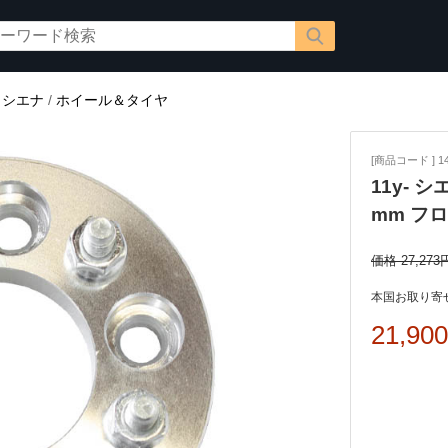
/
シエナ
/
ホイール＆タイヤ
[商品コード ] 14
11y- 
mm フ
価格 27,273
本国お取り寄せ
21,90