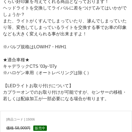
くらい好印象を与えてくれる商品となっております！
ヘッドライトを交換してライバルに差をつけてみてはいかがで
しょうか？
また、ライトがくすんでしまっていたり、滲んでしまっていた
り等、変色してしまっているライトを交換する事でお車の印象
なども大きく変えられる事が出来ますよ！
※バルブ規格はLOW/H7・HI/H1
★適合車種★
キャデラックCTS '03y-'07y
※ハロゲン車用（オートレベリングは除く）
【LEDライトお取り付けについて】
カプラーオンでのお取り付けが可能ですが、センサーの移植・
若しくは配線加工が一部必要になる場合が有ります。
[商品コード ] 15006
価格 58,909円
販売中