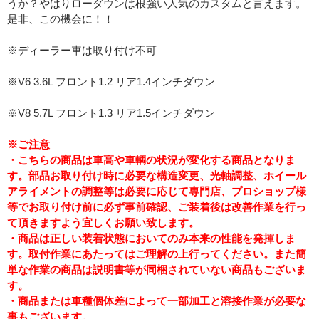
うか？やはりローダウンは根強い人気のカスタムと言えます。
是非、この機会に！！
※ディーラー車は取り付け不可
※V6 3.6L フロント1.2 リア1.4インチダウン
※V8 5.7L フロント1.3 リア1.5インチダウン
※ご注意
・こちらの商品は車高や車輌の状況が変化する商品となりま
す。部品お取り付け時に必要な構造変更、光軸調整、ホイール
アライメントの調整等は必要に応じて専門店、プロショップ様
等でお取り付け前に必ず事前確認、ご装着後は改善作業を行っ
て頂きますよう宜しくお願い致します。
・商品は正しい装着状態においてのみ本来の性能を発揮しま
す。取付作業にあたってはご理解の上行ってください。また簡
単な作業の商品は説明書等が同梱されていない商品もございま
す。
・商品または車種個体差によって一部加工と溶接作業が必要な
事もございます。