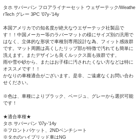
タホ サバーバン フロアライナーセット ウェザーテック/Weathe
rTech グレー 3PC '07y-'14y
本国アメリカでの知名度が絶大なウエザーテック社製品で
す！！中国メーカー等のラバーマットの様にサイズ別の汎用で
はなく、立体的な形状で車種別専用設計な為、フィット感抜群
です。マット周囲は高くしたリップ部が特徴で汚れても簡単に
洗えます。またデザインも良くルックス面も抜群です。
雨や雪や砂から、またはお子様に汚されたくない方などは特に
オススメです！！
かなりの車種適合がございます。是非、ご遠慮なくお問い合わ
せください。
※色は、車種によりブラック、ベージュ、グレーから選択可能
です！
★適合車種★
タホ サバーバン '07y-'14y
※フロントバケット、2NDベンチシート
※タホのハイブリッド車はNG