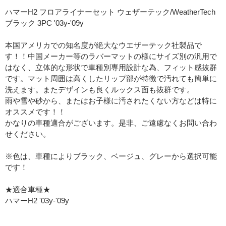
ハマーH2 フロアライナーセット ウェザーテック/WeatherTech
ブラック 3PC '03y-'09y
本国アメリカでの知名度が絶大なウエザーテック社製品で
す！！中国メーカー等のラバーマットの様にサイズ別の汎用で
はなく、立体的な形状で車種別専用設計な為、フィット感抜群
です。マット周囲は高くしたリップ部が特徴で汚れても簡単に
洗えます。またデザインも良くルックス面も抜群です。
雨や雪や砂から、またはお子様に汚されたくない方などは特に
オススメです！！
かなりの車種適合がございます。是非、ご遠慮なくお問い合わ
せください。
※色は、車種によりブラック、ベージュ、グレーから選択可能
です！
★適合車種★
ハマーH2 '03y-'09y