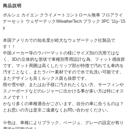
商品説明
ポルシェ カイエン クライメートコントロール無車 フロアライ
ナーセット ウェザーテック/WeatherTech ブラック 3PC '11y-'15
y
本国アメリカでの知名度が絶大なウェザーテック社製品で
す！！
中国メーカー等のラバーマットの様にサイズ別の汎用ではな
く、3Dの立体的な形状で車種別専用設計な為、フィット感抜群
です。マット周囲は高くしたリップ部が特徴で汚れても車内を
汚すことなく、またラバー素材ですので水で丸洗い可能です。
またデザインも良くルックス面も抜群です。
雨や雪や砂、またはお子様に汚されたくない方、サーフィンや
スノーボードなどのレジャーに出かける事が多い方は特にオス
スメです！！
かなり多くの車種適合がございます。自分の車に合うものは？
とお思いの方は是非ご遠慮なくお問い合わせください。
※色は、車種によりブラック、ベージュ、グレーの設定が有り
選択が可能です！