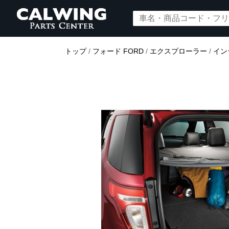
トップ
/
フォード FORD
/
エクスプローラー
/
イン