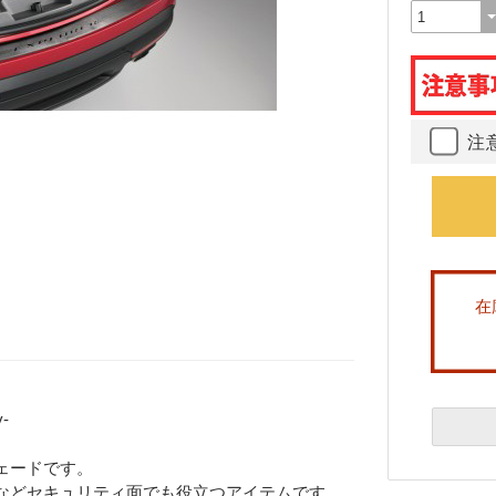
注
在
-
ェードです。
などセキュリティ面でも役立つアイテムです。