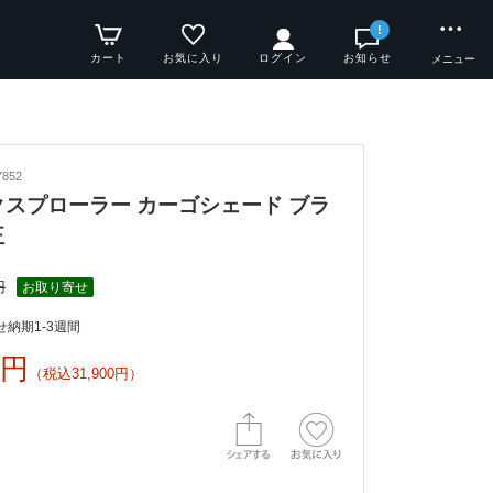
!
カート
お気に入り
ログイン
お知らせ
メニュー
852
 エクスプローラー カーゴシェード ブラ
正
円
お取り寄せ
納期1-3週間
0円
（税込31,900円）