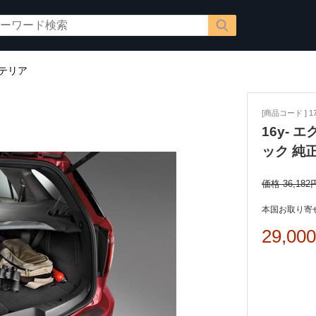
テリア
[商品コード ] 17
16y-
ック 純
価格 36,182
本国お取り寄せ
29,00