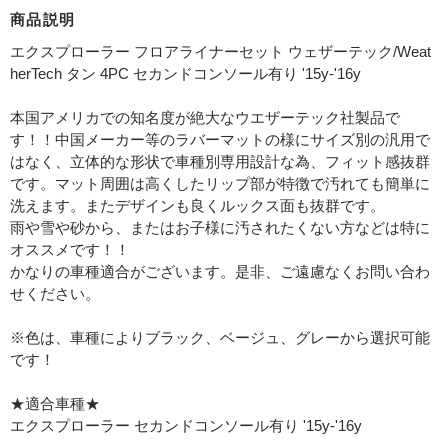
商品説明
エクスプローラー フロアライナーセット ウェザーテック/Weat
herTech タン 4PC セカンドコンソール有り '15y-'16y
本国アメリカでの知名度が絶大なウエザーテック社製品で
す！！中国メーカー等のラバーマットの様にサイズ別の汎用で
はなく、立体的な形状で車種別専用設計な為、フィット感抜群
です。マット周囲は高くしたリップ部が特徴で汚れても簡単に
洗えます。またデザインも良くルックス面も抜群です。
雨や雪や砂から、またはお子様に汚されたくない方などは特に
オススメです！！
かなりの車種適合がございます。是非、ご遠慮なくお問い合わ
せください。
※色は、車種によりブラック、ベージュ、グレーから選択可能
です！
★適合車種★
エクスプローラー セカンドコンソール有り '15y-'16y