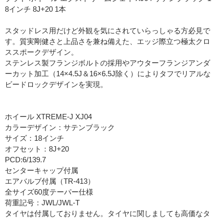
8インチ 8J+20 1本
スタッドレス用だけど外観を気にされていらっしゃる方必見で
す。質実剛健さと上品さを兼ね備えた、エッジ際立つ極太クロ
ススポークデザイン。
ステンレス製フランジボルトの採用やアウターフランジアンダ
ーカット加工（14×4.5J＆16×6.5J除く）によりタフでリアルな
ビードロックデザインを実現。
ホイール XTREME-J XJ04
カラーデザイン：サテンブラック
サイズ：18インチ
オフセット：8J+20
PCD:6/139.7
センターキャップ付属
エアバルブ付属（TR-413）
全サイズ60度テーパー仕様
荷重記号：JWL/JWL-T
タイヤは付属しておりません。タイヤに関しましても高価なタ