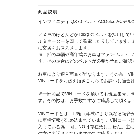
商品説明
インフィニティ QX70 ベルト ACDelco ACデルコ 
アメ車のほとんどが1本物のベルトを採用して
ルタネーターを回して発電したりしています。
に交換をおススメします。
※一部の車輌や高年式のお車はファンベルト、A
す。その場合はどのベルトが必要か予めご確認
お車により適合商品が異なります。その為、VI
VINコードをお伝え頂きこちらでお調べし適合
※一部商品でVINコードを頂いても現品番号、
す。その際は、お手数ですがご確認して頂くよ
VINコードとは、17桁（年式により異なる場
に車輌情報が詰め込まれています。VINコード
入っている為、同じNOは存在致しません。主
の方に表記されていますのでご確認ください。