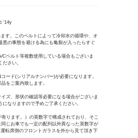
'14y
います。このベルトによって冷却水の循環や、オ
最悪の事態を避ける為にも亀裂が入ったらすぐ
Eメー
/Cベルト等複数使用している場合もございま
プライバ
ください。
Nコード(シリアルナンバー)が必要になります。
部品をご案内致します。
サイズ、形状の確認等必要になる場合がございま
うになりますので予めご了承ください。
合が有ります。）の英数字で構成されており、そこ
は同じお車でも一定の配列以外異なった英数字が
に運転席側のフロントガラスを外から見て頂き下