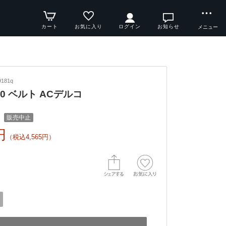
カート
お気に入り
ログイン
お知らせ
メニュー
181q
X70 ベルト ACデルコ
販売中止
円
（税込4,565円）