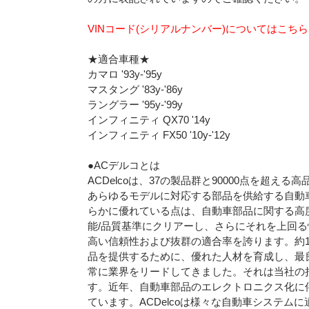
VINコード(シリアルナンバー)についてはこち
★適合車種★
カマロ '93y-'95y
マスタング '83y-'86y
ラングラー '95y-'99y
インフィニティ QX70 '14y
インフィニティ FX50 '10y-'12y
●ACデルコとは
ACDelcoは、37の製品群と90000点を超
あらゆるモデルに対応する部品を供給する自動
らかに優れている点は、自動車部品に関する高度
能/品質基準にクリアーし、さらにそれを上回
高い信頼性および抜群の適合率を誇ります。約
品を提供するために、優れた人材を育成し、最良
常に業界をリードしてきました。それは当社の
す。近年、自動車部品のエレクトロニクス化に
ています。ACDelcoは様々な自動車システ