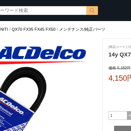
ITI
/
QX70 FX35 FX45 FX50
/
メンテナンス/純正パーツ
[商品コード ] 19
14y Q
価格 5,182円
4,150