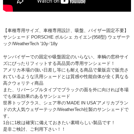
【車種専用サイズ、車種専用設計、吸盤、バイザー固定不要】
サンシェード PORSCHE ポルシェ カイエン(958型) ウェザーテ
ック/WeatherTech '10y-'18y
サンバイザーでの固定や吸盤固定のいらない、車輌の窓枠サイ
ズにぴったりフィットする高品質の専用サンシェード！
アメリカ本場の強い日差し等にも耐える商品で量販店で販売さ
れているような汎用シェードとは質感や性能自体が全く異なる
高クウォリティ商品
また、リバーシブルタイプでブラックの面を外に向ければ冬場
でも保温効果のあるサンシェード
世界トップクラス、シェア率の'MADE IN USA'アメリカブラン
ドの大人気ウェザーテック/WeatherTech社製のサンシェードで
す。
1台に1枚は確実に備えておきたい素晴らしい製品です！
是非ご検討、ご利用下さい！！